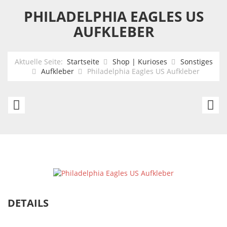
PHILADELPHIA EAGLES US
AUFKLEBER
Aktuelle Seite:
Startseite
Shop | Kurioses
Sonstiges
Aufkleber
Philadelphia Eagles US Aufkleber
Miami
N
Dolphins
E
US
Pa
Aufkleber
U
Au
DETAILS