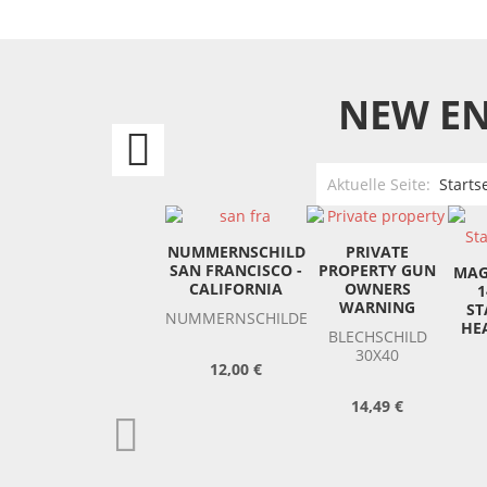
NEW EN
Philadelphia
Eagles
Aktuelle Seite:
Starts
US
NUMMERNSCHILD
PRIVATE
SAN FRANCISCO -
PROPERTY GUN
MAG
Aufkleber
CALIFORNIA
OWNERS
1
WARNING
ST
NUMMERNSCHILDER
HE
BLECHSCHILD
30X40
12,00 €
14,49 €