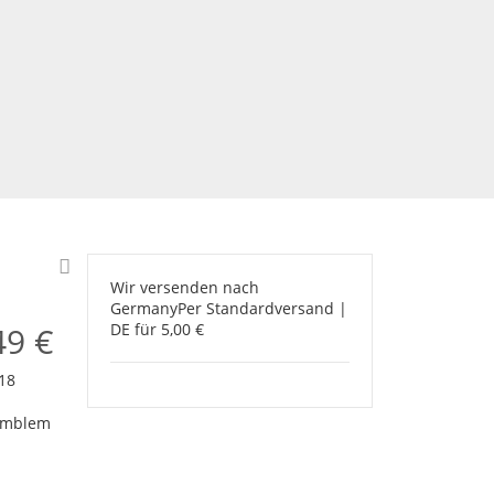
Aufkl
Wir versenden nach
Germany
Per Standardversand |
49 €
DE für 5,00 €
18
 Emblem