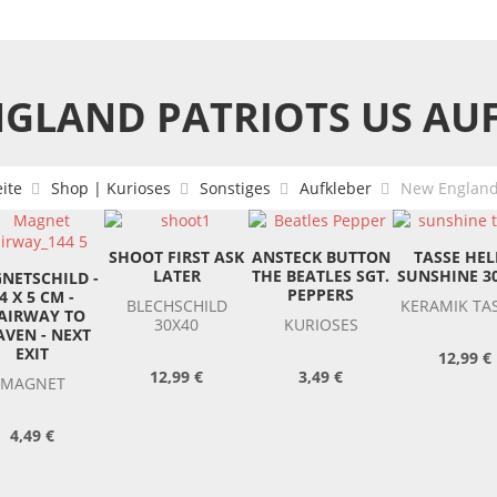
GLAND PATRIOTS US AU
eite
Shop | Kurioses
Sonstiges
Aufkleber
New England 
SHOOT FIRST ASK
ANSTECK BUTTON
TASSE HE
LATER
THE BEATLES SGT.
SUNSHINE 3
NETSCHILD -
PEPPERS
4 X 5 CM -
BLECHSCHILD
KERAMIK TA
AIRWAY TO
30X40
KURIOSES
AVEN - NEXT
EXIT
12,99 €
12,99 €
3,49 €
MAGNET
4,49 €